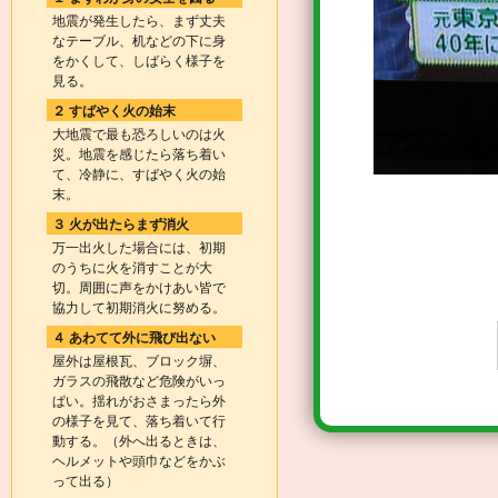
地震が発生したら、まず丈夫
なテーブル、机などの下に身
をかくして、しばらく様子を
見る。
２ すばやく火の始末
大地震で最も恐ろしいのは火
災。地震を感じたら落ち着い
て、冷静に、すばやく火の始
末。
３ 火が出たらまず消火
万一出火した場合には、初期
のうちに火を消すことが大
切。周囲に声をかけあい皆で
協力して初期消火に努める。
４ あわてて外に飛び出ない
屋外は屋根瓦、ブロック塀、
ガラスの飛散など危険がいっ
ぱい。揺れがおさまったら外
の様子を見て、落ち着いて行
動する。（外へ出るときは、
ヘルメットや頭巾などをかぶ
って出る）