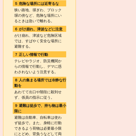
５ 危険な場所には近寄るな
狭い路地、塀ぎわ、ブロック
塀の傍など、危険な場所にい
るときは急いで離れる。
６ がけ崩れ、津波などに注意
がけ崩れ、津波など危険区域
では、すばやく安全な場所に
避難する。
７ 正しい情報で行動
テレビやラジオ、防災機関か
らの情報で行動し、デマに惑
わされないよう注意する。
８ 人の集まる場所では冷静な行
動を
あわてて出口や階段に殺到せ
ず、係員の指示に従う。
９ 避難は徒歩で、持ち物は最小
限に
避難は自動車、自転車は使わ
ず徒歩で。また、身軽に行動
できるよう荷物は必要最小限
にとどめ、背負うなどして両