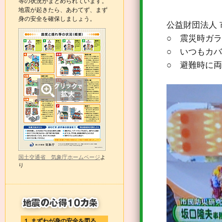
等の状況がまとめられています。
地震が起きたら、あわてず、まず
身の安全を確保しましょう。
公益財団法人
○ 震災時ガ
○ いつもカ
○ 避難時に
国土交通省 気象庁ホームページ
よ
り
１ まずわが身の安全を図る